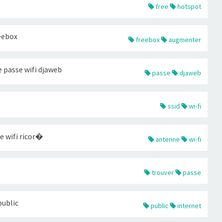
free
hotspot
eebox
freebox
augmenter
 passe wifi djaweb
passe
djaweb
ssid
wi-fi
e wifi ricor�
antenne
wi-fi
trouver
passe
 public
public
internet