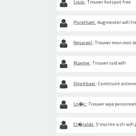
Louis
:
Trouver hotspot free
Porathael
:
Augmenter wifi fr
Nesarael
:
Trouver mon mot de
Maxime
:
Trouver ssid wifi
Shipitbaal
:
Construire antenn
Lo�c
:
Trouver wpa personnel
Cl�ralda
:
S'inscrire a sfr wifi