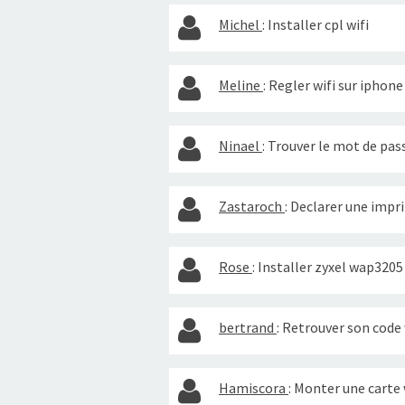
Michel
:
Installer cpl wifi
Meline
:
Regler wifi sur iphone
Ninael
:
Trouver le mot de pass
Zastaroch
:
Declarer une impr
Rose
:
Installer zyxel wap3205
bertrand
:
Retrouver son code 
Hamiscora
:
Monter une carte 