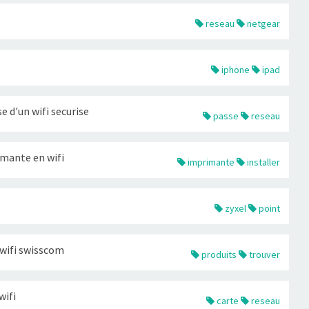
reseau
netgear
iphone
ipad
e d'un wifi securise
passe
reseau
imante en wifi
imprimante
installer
zyxel
point
wifi swisscom
produits
trouver
wifi
carte
reseau