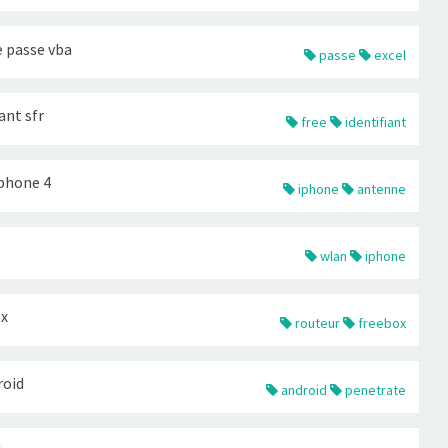
 passe vba
passe
excel
ant sfr
free
identifiant
phone 4
iphone
antenne
wlan
iphone
ox
routeur
freebox
roid
android
penetrate