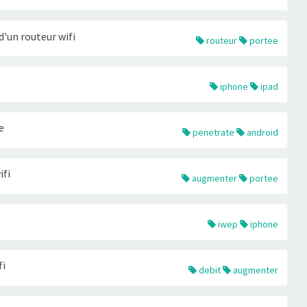
'un routeur wifi
routeur
portee
iphone
ipad
e
penetrate
android
ifi
augmenter
portee
iwep
iphone
fi
debit
augmenter