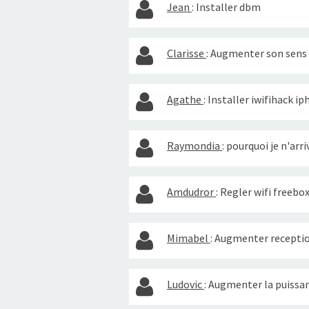
Jean
:
Installer dbm
Clarisse
:
Augmenter son sens 
Agathe
:
Installer iwifihack i
Raymondia
:
pourquoi je n'arr
Amdudror
:
Regler wifi freebo
Mimabel
:
Augmenter reception
Ludovic
:
Augmenter la puissan