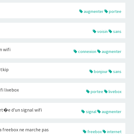
augmenter
portee
voisin
sans
 wifi
connexion
augmenter
 tkip
bonjour
sans
i livebox
portee
livebox
t�e d'un signal wifi
signal
augmenter
ma freebox ne marche pas
freebox
internet