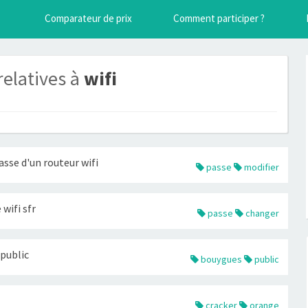
Comparateur de prix
Comment participer ?
relatives à
wifi
asse d'un routeur wifi
passe
modifier
wifi sfr
passe
changer
 public
bouygues
public
cracker
orange