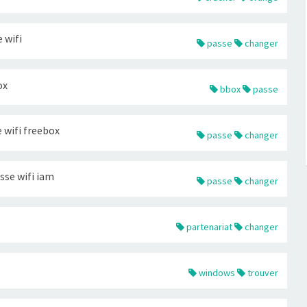
 wifi
passe
changer
ox
bbox
passe
 wifi freebox
passe
changer
sse wifi iam
passe
changer
partenariat
changer
windows
trouver