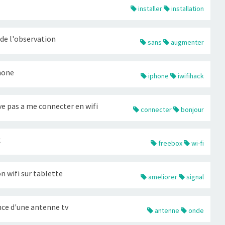
installer
installation
de l'observation
sans
augmenter
phone
iphone
iwifihack
ive pas a me connecter en wifi
connecter
bonjour
x
freebox
wi-fi
 wifi sur tablette
ameliorer
signal
ce d'une antenne tv
antenne
onde