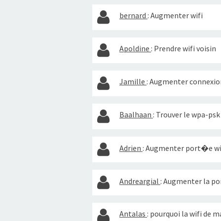
bernard
:
Augmenter wifi
Apoldine
:
Prendre wifi voisin
Jamille
:
Augmenter connexion
Baalhaan
:
Trouver le wpa-psk
Adrien
:
Augmenter port�e wif
Andreargial
:
Augmenter la por
Antalas
:
pourquoi la wifi de 