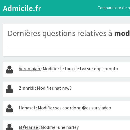
Admicile.fr
Comparateur de p
Dernières questions relatives à
modi
Veremaiah
:
Modifier le taux de tva sur ebp compta
Zinnridi
:
Modifier nat mw3
Hahasel
:
Modifier ses coordonn�es sur viadeo
M�larise
:
Modifier une harley