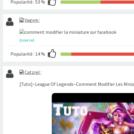
Popularité :
53 %
Vagym
:
(source)
Popularité :
14 %
Catzrel
:
[Tuto]~League Of Legends~Comment Modifier Les Minia