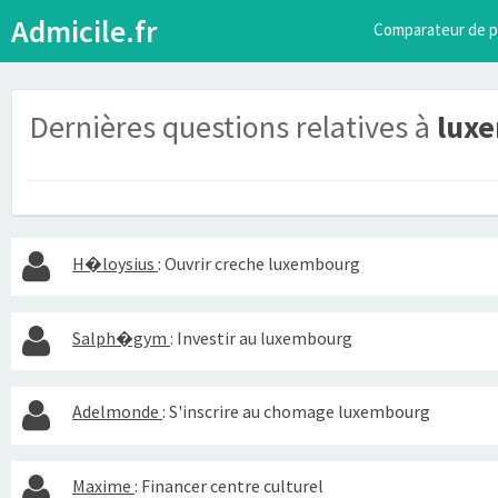
Admicile.fr
Comparateur de p
Dernières questions relatives à
lux
H�loysius
:
Ouvrir creche luxembourg
Salph�gym
:
Investir au luxembourg
Adelmonde
:
S'inscrire au chomage luxembourg
Maxime
:
Financer centre culturel