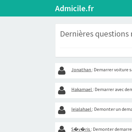
Admicile.fr
Dernières questions 
Jonathan
:
Demarrer voiture 
Hakamael
:
Demarrer avec dem
Ieialahael
:
Demonter un demar
S�v�ris
:
Demonter demarre