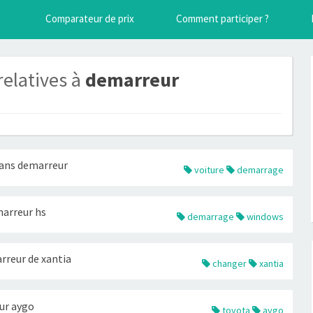
Comparateur de prix
Comment participer ?
relatives à
demarreur
sans demarreur
voiture
demarrage
arreur hs
demarrage
windows
reur de xantia
changer
xantia
ur aygo
toyota
aygo