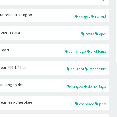
r renault kangoo
kangoo
renault
opel zafira
zafira
opel
smart
demarrage
probleme
ur 206 1.4 hdi
peugeot
impossible
r kangoo dci
kangoo
demontage
eur jeep cherokee
cherokee
jeep