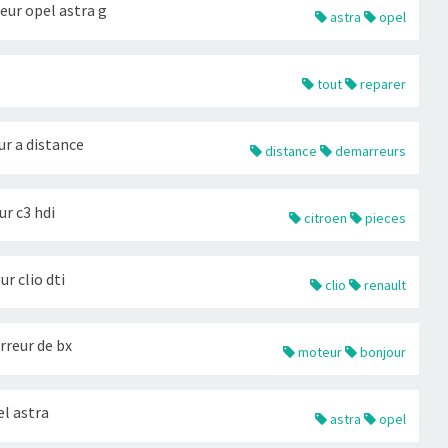
ur opel astra g
astra
opel
tout
reparer
ur a distance
distance
demarreurs
r c3 hdi
citroen
pieces
 clio dti
clio
renault
reur de bx
moteur
bonjour
l astra
astra
opel