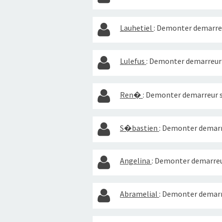
Lauhetiel
:
Demonter demarreu
Lulefus
:
Demonter demarreur 
Ren�
:
Demonter demarreur 
S�bastien
:
Demonter demarre
Angelina
:
Demonter demarreu
Abramelial
:
Demonter demarr