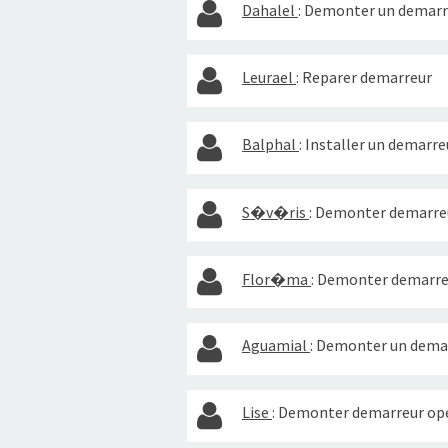
Dahalel
:
Demonter un demarre
Leurael
:
Reparer demarreur
Balphal
:
Installer un demarre
S�v�ris
:
Demonter demarreu
Flor�ma
:
Demonter demarreur
Aguamial
:
Demonter un demar
Lise
:
Demonter demarreur ope