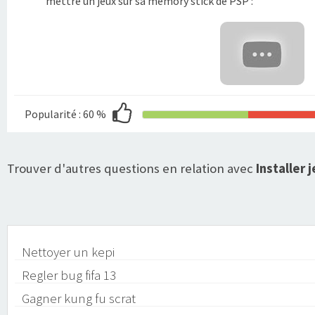
mettre un jeux sur sa memory stick de PSP :
Popularité :
60 %
Trouver d'autres questions en relation avec
Installer 
Nettoyer un kepi
Regler bug fifa 13
Gagner kung fu scrat