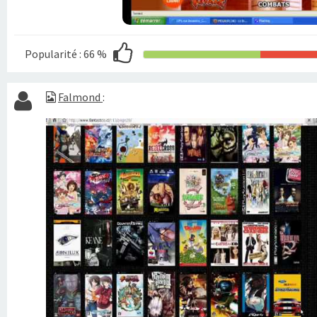
Popularité :
66 %
Falmond
: